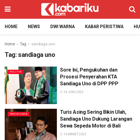
HOME
NEWS
DWI WARNA
KABAR PERISTIWA
H
Home
Tag
sandiaga uno
Tag:
sandiaga uno
Sore Ini, Pengukuhan dan
POLITIK
Prosesi Penyerahan KTA
Sandiaga Uno di DPP PPP
14 JUNI 2023
Turis Asing Sering Bikin Ulah,
PARIWISATA
Sandiaga Uno Dukung Larangan
Sewa Sepeda Motor di Bali
16 MARET 2023