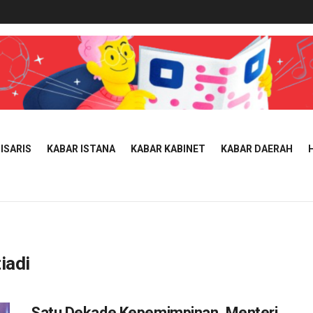
ISARIS
KABAR ISTANA
KABAR KABINET
KABAR DAERAH
iadi
Satu Dekade Kepemimpinan, Menteri