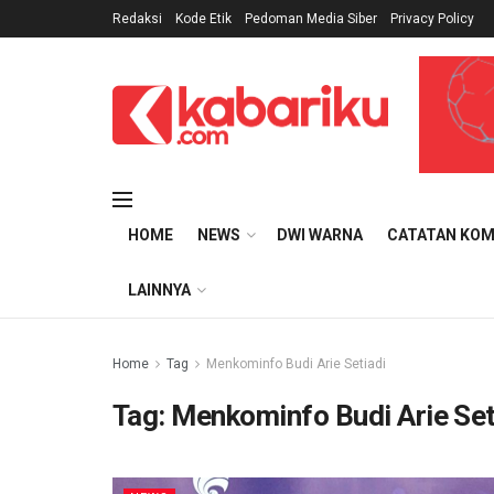
Redaksi
Kode Etik
Pedoman Media Siber
Privacy Policy
HOME
NEWS
DWI WARNA
CATATAN KOM
LAINNYA
Home
Tag
Menkominfo Budi Arie Setiadi
Tag:
Menkominfo Budi Arie Set