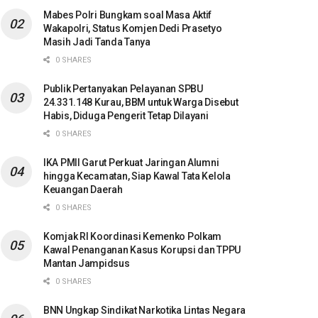
Mabes Polri Bungkam soal Masa Aktif
Wakapolri, Status Komjen Dedi Prasetyo
Masih Jadi Tanda Tanya
0 SHARES
Publik Pertanyakan Pelayanan SPBU
24.331.148 Kurau, BBM untuk Warga Disebut
Habis, Diduga Pengerit Tetap Dilayani
0 SHARES
IKA PMII Garut Perkuat Jaringan Alumni
hingga Kecamatan, Siap Kawal Tata Kelola
Keuangan Daerah
0 SHARES
Komjak RI Koordinasi Kemenko Polkam
Kawal Penanganan Kasus Korupsi dan TPPU
Mantan Jampidsus
0 SHARES
BNN Ungkap Sindikat Narkotika Lintas Negara