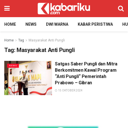
HOME
NEWS
DWI WARNA
KABAR PERISTIWA
H
Home
Tag
Masyarakat Anti Pungli
Tag:
Masyarakat Anti Pungli
Satgas Saber Pungli dan Mitra
NEWS
Berkomitmen Kawal Program
“Anti Pungli“ Pemerintah
Prabowo – Gibran
15 OKTOBER 2024