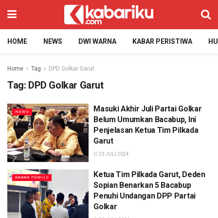
HOME
NEWS
DWI WARNA
KABAR PERISTIWA
H
Home
Tag
DPD Golkar Garut
Tag:
DPD Golkar Garut
Masuki Akhir Juli Partai Golkar
NEWS
Belum Umumkan Bacabup, Ini
Penjelasan Ketua Tim Pilkada
Garut
23 JULI 2024
Ketua Tim Pilkada Garut, Deden
KABAR PEMILU
Sopian Benarkan 5 Bacabup
Penuhi Undangan DPP Partai
Golkar