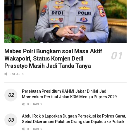
Mabes Polri Bungkam soal Masa Aktif
Wakapolri, Status Komjen Dedi
Prasetyo Masih Jadi Tanda Tanya
0 SHARES
Perebutan Presidium KAHMI Jabar Dinilai Jadi
Momentum Perkuat Jalan KDM Menuju Pilpres 2029
0 SHARES
Abdul Rokib Laporkan Dugaan Persekusi ke Polres Garut,
Sebut Dikerumuni Puluhan Orang dan Dipaksa ke Polsek
0 SHARES