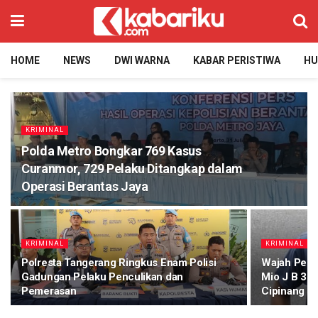
HOME
NEWS
DWI WARNA
KABAR PERISTIWA
H
KRIMINAL
Polda Metro Bongkar 769 Kasus
Curanmor, 729 Pelaku Ditangkap dalam
Operasi Berantas Jaya
KRIMINAL
KRIMINAL
Polresta Tangerang Ringkus Enam Polisi
Wajah Pela
Gadungan Pelaku Penculikan dan
Mio J B 332
Pemerasan
Cipinang T