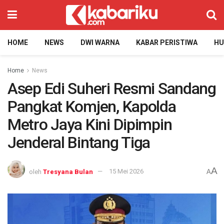
HOME
NEWS
DWI WARNA
KABAR PERISTIWA
H
Home
News
Asep Edi Suheri Resmi Sandang
Pangkat Komjen, Kapolda
Metro Jaya Kini Dipimpin
Jenderal Bintang Tiga
A
oleh
Tresyana Bulan
15 Mei 2026
A