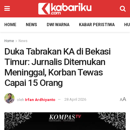
HOME
NEWS
DWI WARNA
KABAR PERISTIWA
H
Home
News
Duka Tabrakan KA di Bekasi
Timur: Jurnalis Ditemukan
Meninggal, Korban Tewas
Capai 15 Orang
A
oleh
Irfan Ardhiyanto
28 April 2026
A