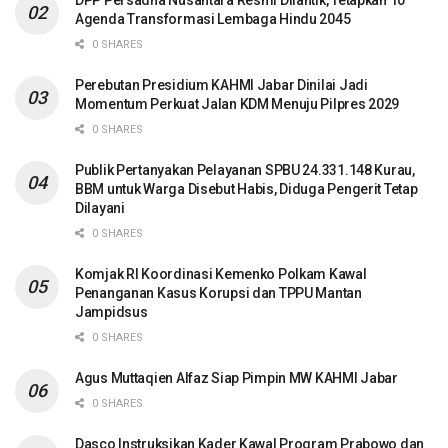
DPP Persadha Nusantara Resmi Dilantik, Tetapkan 10
Agenda Transformasi Lembaga Hindu 2045
0 SHARES
Perebutan Presidium KAHMI Jabar Dinilai Jadi
Momentum Perkuat Jalan KDM Menuju Pilpres 2029
0 SHARES
Publik Pertanyakan Pelayanan SPBU 24.331.148 Kurau,
BBM untuk Warga Disebut Habis, Diduga Pengerit Tetap
Dilayani
0 SHARES
Komjak RI Koordinasi Kemenko Polkam Kawal
Penanganan Kasus Korupsi dan TPPU Mantan
Jampidsus
0 SHARES
Agus Muttaqien Alfaz Siap Pimpin MW KAHMI Jabar
0 SHARES
Dasco Instruksikan Kader Kawal Program Prabowo dan