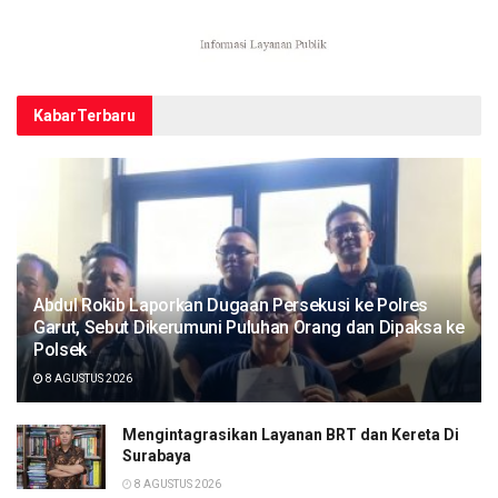
Kabar
Terbaru
Abdul Rokib Laporkan Dugaan Persekusi ke Polres
Garut, Sebut Dikerumuni Puluhan Orang dan Dipaksa ke
Polsek
8 AGUSTUS 2026
Mengintagrasikan Layanan BRT dan Kereta Di
Surabaya
8 AGUSTUS 2026