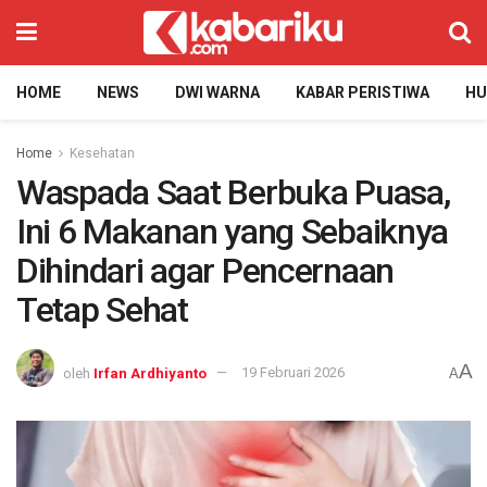
HOME
NEWS
DWI WARNA
KABAR PERISTIWA
H
Home
Kesehatan
Waspada Saat Berbuka Puasa,
Ini 6 Makanan yang Sebaiknya
Dihindari agar Pencernaan
Tetap Sehat
A
oleh
Irfan Ardhiyanto
19 Februari 2026
A