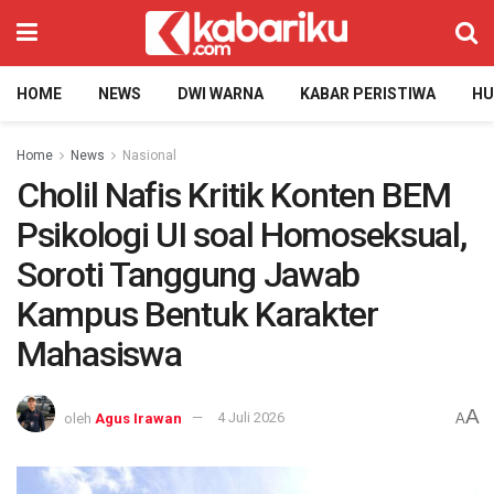
HOME
NEWS
DWI WARNA
KABAR PERISTIWA
H
Home
News
Nasional
Cholil Nafis Kritik Konten BEM
Psikologi UI soal Homoseksual,
Soroti Tanggung Jawab
Kampus Bentuk Karakter
Mahasiswa
A
oleh
Agus Irawan
4 Juli 2026
A