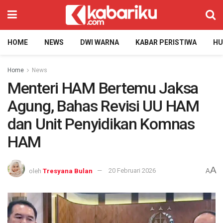
HOME
NEWS
DWI WARNA
KABAR PERISTIWA
H
Home
News
Menteri HAM Bertemu Jaksa
Agung, Bahas Revisi UU HAM
dan Unit Penyidikan Komnas
HAM
A
oleh
Tresyana Bulan
20 Februari 2026
A