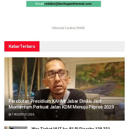
Kabar
Terbaru
Perebutan Presidium KAHMI Jabar Dinilai Jadi
Momentum Perkuat Jalan KDM Menuju Pilpres 2029
7 AGUSTUS 2026
War Ticket HUT ke-81 RI Diserbu 128.331