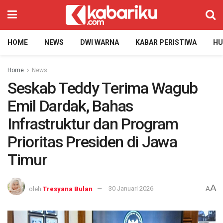
HOME
NEWS
DWI WARNA
KABAR PERISTIWA
H
Home
News
Seskab Teddy Terima Wagub
Emil Dardak, Bahas
Infrastruktur dan Program
Prioritas Presiden di Jawa
Timur
A
oleh
Tresyana Bulan
30 Januari 2026
A