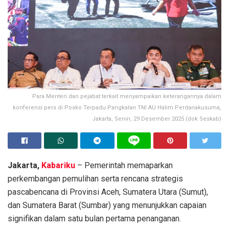
Para Menteri dan pejabat terkait menyampaikan keterangannya dalam
konferensi pers di Posko Terpadu Pangkalan TNI AU Halim Perdanakusuma,
Jakarta, Senin, 29 Desember 2025 (dok Seskab)
Jakarta,
Kabariku
– Pemerintah memaparkan
perkembangan pemulihan serta rencana strategis
pascabencana di Provinsi Aceh, Sumatera Utara (Sumut),
dan Sumatera Barat (Sumbar) yang menunjukkan capaian
signifikan dalam satu bulan pertama penanganan.