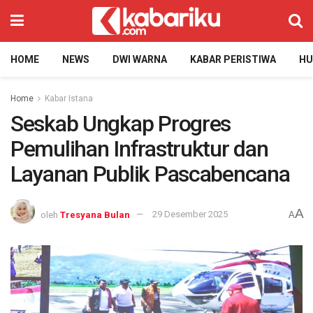
HOME
NEWS
DWI WARNA
KABAR PERISTIWA
H
Home
Kabar Istana
Seskab Ungkap Progres
Pemulihan Infrastruktur dan
Layanan Publik Pascabencana
A
oleh
Tresyana Bulan
29 Desember 2025
A