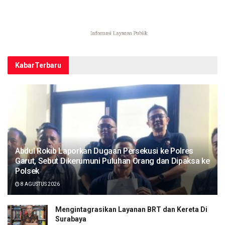
Kabar
Terbaru
Abdul Rokib Laporkan Dugaan Persekusi ke Polres
Garut, Sebut Dikerumuni Puluhan Orang dan Dipaksa ke
Polsek
8 AGUSTUS 2026
Mengintagrasikan Layanan BRT dan Kereta Di
Surabaya