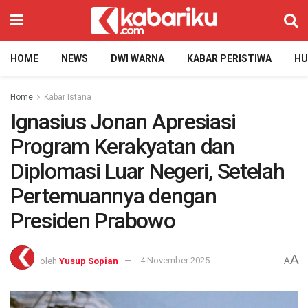
HOME
NEWS
DWI WARNA
KABAR PERISTIWA
H
Home
Kabar Istana
Ignasius Jonan Apresiasi
Program Kerakyatan dan
Diplomasi Luar Negeri, Setelah
Pertemuannya dengan
Presiden Prabowo
A
oleh
Yusup Sopian
4 November 2025
A