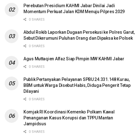
Perebutan Presidium KAHMI Jabar Dinilai Jadi
Momentum Perkuat Jalan KDM Menuju Pilpres 2029
0 SHARES
Abdul Rokib Laporkan Dugaan Persekusi ke Polres Garut,
Sebut Dikerumuni Puluhan Orang dan Dipaksa ke Polsek
0 SHARES
Agus Muttaqien Alfaz Siap Pimpin MW KAHMI Jabar
0 SHARES
Publik Pertanyakan Pelayanan SPBU 24.331.148 Kurau,
BBM untuk Warga Disebut Habis, Diduga Pengerit Tetap
Dilayani
0 SHARES
Komjak RI Koordinasi Kemenko Polkam Kawal
Penanganan Kasus Korupsi dan TPPU Mantan
Jampidsus
0 SHARES