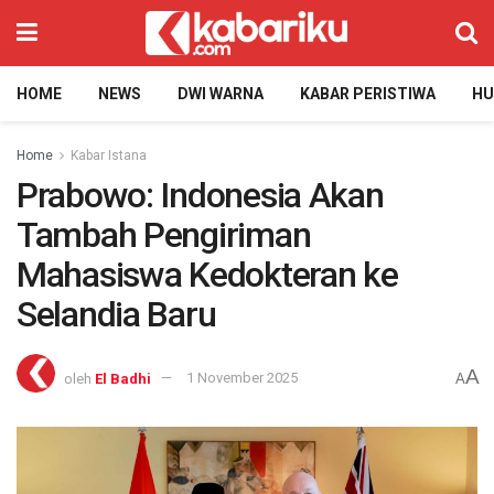
HOME
NEWS
DWI WARNA
KABAR PERISTIWA
H
Home
Kabar Istana
Prabowo: Indonesia Akan
Tambah Pengiriman
Mahasiswa Kedokteran ke
Selandia Baru
A
oleh
El Badhi
1 November 2025
A