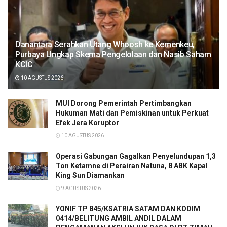
Danantara Serahkan Utang Whoosh ke Kemenkeu,
Purbaya Ungkap Skema Pengelolaan dan Nasib Saham
KCIC
10 AGUSTUS 2026
MUI Dorong Pemerintah Pertimbangkan
Hukuman Mati dan Pemiskinan untuk Perkuat
Efek Jera Koruptor
10 AGUSTUS 2026
Operasi Gabungan Gagalkan Penyelundupan 1,3
Ton Ketamne di Perairan Natuna, 8 ABK Kapal
King Sun Diamankan
9 AGUSTUS 2026
YONIF TP 845/KSATRIA SATAM DAN KODIM
0414/BELITUNG AMBIL ANDIL DALAM