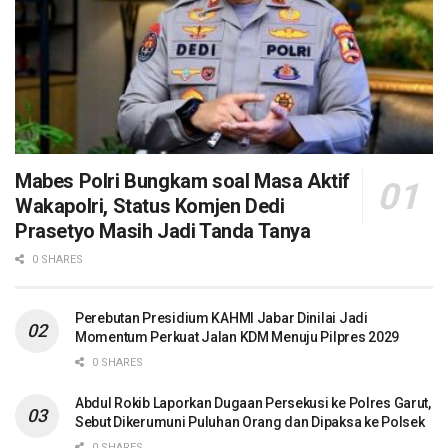
Mabes Polri Bungkam soal Masa Aktif
Wakapolri, Status Komjen Dedi
Prasetyo Masih Jadi Tanda Tanya
0 SHARES
Perebutan Presidium KAHMI Jabar Dinilai Jadi
Momentum Perkuat Jalan KDM Menuju Pilpres 2029
0 SHARES
Abdul Rokib Laporkan Dugaan Persekusi ke Polres Garut,
Sebut Dikerumuni Puluhan Orang dan Dipaksa ke Polsek
0 SHARES