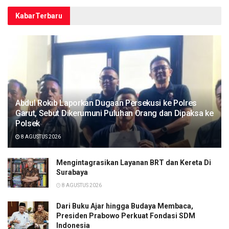
Kabar
Terbaru
Abdul Rokib Laporkan Dugaan Persekusi ke Polres
Garut, Sebut Dikerumuni Puluhan Orang dan Dipaksa ke
Polsek
8 AGUSTUS 2026
Mengintagrasikan Layanan BRT dan Kereta Di
Surabaya
8 AGUSTUS 2026
Dari Buku Ajar hingga Budaya Membaca,
Presiden Prabowo Perkuat Fondasi SDM
Indonesia