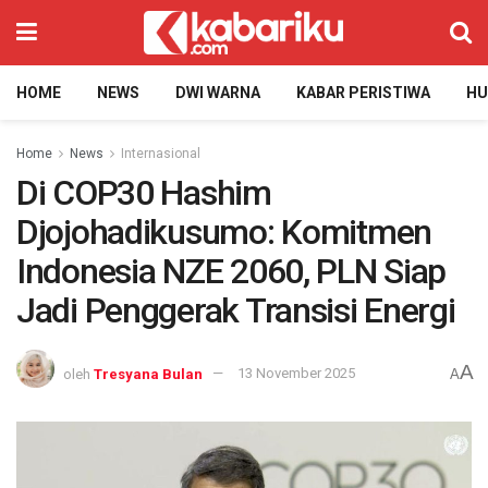
HOME
NEWS
DWI WARNA
KABAR PERISTIWA
H
Home
News
Internasional
Di COP30 Hashim
Djojohadikusumo: Komitmen
Indonesia NZE 2060, PLN Siap
Jadi Penggerak Transisi Energi
A
oleh
Tresyana Bulan
13 November 2025
A