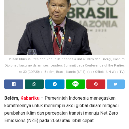
Utusan Khusus Presiden Republik Indonesia untuk Iklim dan Energi, Hashim
Djojohadikusumo dalam sesi Leaders Summit pada Conference of the Parties
ke-30 (COP30) di Belém, Brasil, Kamis (6/11). (dok Official UN Web TV)
Belém,
Kabariku
– Pemerintah Indonesia menegaskan
komitmennya untuk memimpin aksi global dalam mitigasi
perubahan iklim dan percepatan transisi menuju Net Zero
Emissions (NZE) pada 2060 atau lebih cepat.