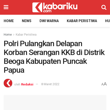
HOME
NEWS
DWI WARNA
KABAR PERISTIWA
H
Home
Kabar Peristiwa
Polri Pulangkan Delapan
Korban Serangan KKB di Distrik
Beoga Kabupaten Puncak
Papua
A
oleh
Redaksi
8 Maret 2022
A