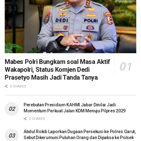
Mabes Polri Bungkam soal Masa Aktif
Wakapolri, Status Komjen Dedi
Prasetyo Masih Jadi Tanda Tanya
0 SHARES
Perebutan Presidium KAHMI Jabar Dinilai Jadi
Momentum Perkuat Jalan KDM Menuju Pilpres 2029
0 SHARES
Abdul Rokib Laporkan Dugaan Persekusi ke Polres Garut,
Sebut Dikerumuni Puluhan Orang dan Dipaksa ke Polsek