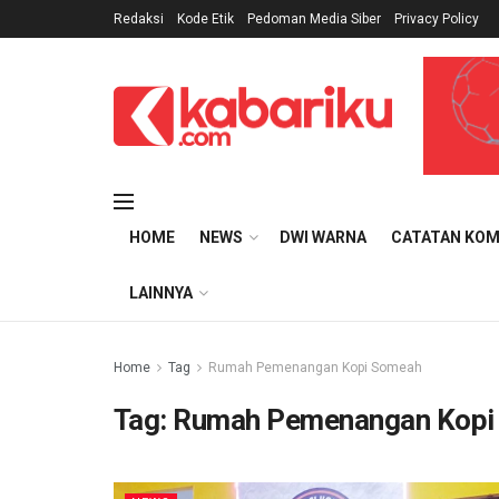
Redaksi
Kode Etik
Pedoman Media Siber
Privacy Policy
HOME
NEWS
DWI WARNA
CATATAN KOM
LAINNYA
Home
Tag
Rumah Pemenangan Kopi Someah
Tag:
Rumah Pemenangan Kopi