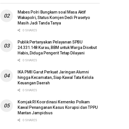
Mabes Polri Bungkam soal Masa Aktif
Wakapolri, Status Komjen Dedi Prasetyo
Masih Jadi Tanda Tanya
0 SHARES
Publik Pertanyakan Pelayanan SPBU
24.331.148 Kurau, BBM untuk Warga Disebut
Habis, Diduga Pengerit Tetap Dilayani
0 SHARES
IKA PMII Garut Perkuat Jaringan Alumni
hingga Kecamatan, Siap Kawal Tata Kelola
Keuangan Daerah
0 SHARES
Komjak RI Koordinasi Kemenko Polkam
Kawal Penanganan Kasus Korupsi dan TPPU
Mantan Jampidsus
0 SHARES