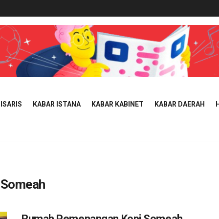
ISARIS
KABAR ISTANA
KABAR KABINET
KABAR DAERAH
 Someah
Rumah Pemenangan Kopi Someah,