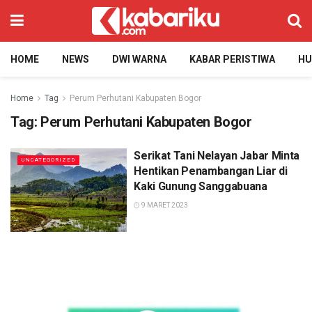
HOME
NEWS
DWI WARNA
KABAR PERISTIWA
H
Home
Tag
Perum Perhutani Kabupaten Bogor
Tag:
Perum Perhutani Kabupaten Bogor
Serikat Tani Nelayan Jabar Minta
UNCATEGORIZED
Hentikan Penambangan Liar di
Kaki Gunung Sanggabuana
9 MARET 2023