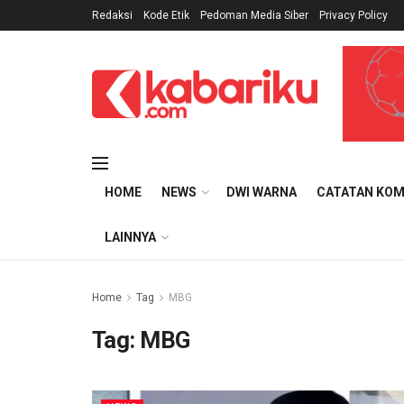
Redaksi
Kode Etik
Pedoman Media Siber
Privacy Policy
HOME
NEWS
DWI WARNA
CATATAN KOM
LAINNYA
Home
Tag
MBG
Tag:
MBG