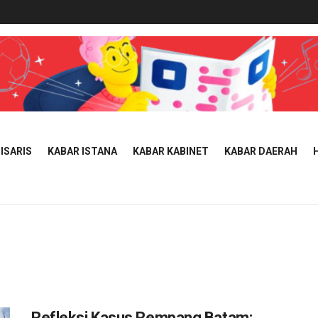
ISARIS
KABAR ISTANA
KABAR KABINET
KABAR DAERAH
Refleksi Kasus Rempang Batam: