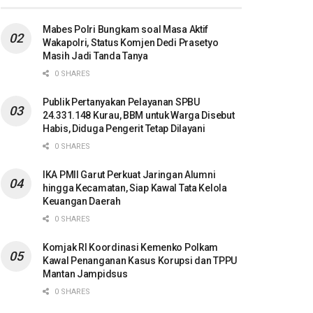
Mabes Polri Bungkam soal Masa Aktif
Wakapolri, Status Komjen Dedi Prasetyo
Masih Jadi Tanda Tanya
0 SHARES
Publik Pertanyakan Pelayanan SPBU
24.331.148 Kurau, BBM untuk Warga Disebut
Habis, Diduga Pengerit Tetap Dilayani
0 SHARES
IKA PMII Garut Perkuat Jaringan Alumni
hingga Kecamatan, Siap Kawal Tata Kelola
Keuangan Daerah
0 SHARES
Komjak RI Koordinasi Kemenko Polkam
Kawal Penanganan Kasus Korupsi dan TPPU
Mantan Jampidsus
0 SHARES