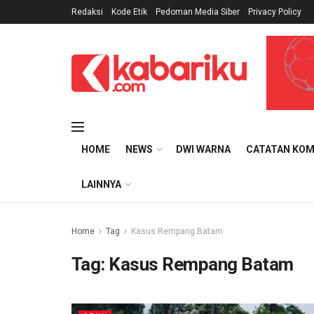
Redaksi
Kode Etik
Pedoman Media Siber
Privacy Policy
HOME
NEWS
DWI WARNA
CATATAN KOM
LAINNYA
Home
Tag
Kasus Rempang Batam
Tag:
Kasus Rempang Batam