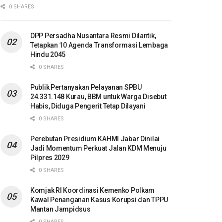
0 SHARES
DPP Persadha Nusantara Resmi Dilantik,
Tetapkan 10 Agenda Transformasi Lembaga
Hindu 2045
0 SHARES
Publik Pertanyakan Pelayanan SPBU
24.331.148 Kurau, BBM untuk Warga Disebut
Habis, Diduga Pengerit Tetap Dilayani
0 SHARES
Perebutan Presidium KAHMI Jabar Dinilai
Jadi Momentum Perkuat Jalan KDM Menuju
Pilpres 2029
0 SHARES
Komjak RI Koordinasi Kemenko Polkam
Kawal Penanganan Kasus Korupsi dan TPPU
Mantan Jampidsus
0 SHARES