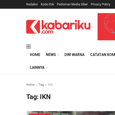
Redaksi
Kode Etik
Pedoman Media Siber
Privacy Policy
HOME
NEWS
DWI WARNA
CATATAN KOM
LAINNYA
Home
Tag
IKN
Tag:
IKN