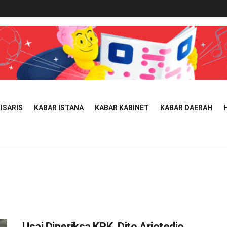
ISARIS
KABAR ISTANA
KABAR KABINET
KABAR DAERAH
Usai Diperiksa KPK, Dito Ariotedjo