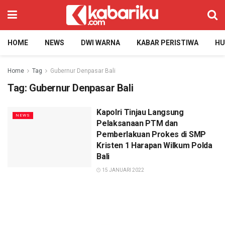
HOME
NEWS
DWI WARNA
KABAR PERISTIWA
H
Home
Tag
Gubernur Denpasar Bali
Tag:
Gubernur Denpasar Bali
Kapolri Tinjau Langsung
NEWS
Pelaksanaan PTM dan
Pemberlakuan Prokes di SMP
Kristen 1 Harapan Wilkum Polda
Bali
15 JANUARI 2022