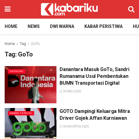
HOME
NEWS
DWI WARNA
KABAR PERISTIWA
H
Home
Tag
GoTo
Tag:
GoTo
Danantara Masuk GoTo, Sandri
EKONOMI
Rumanama Usul Pembentukan
BUMN Transportasi Digital
30 MEI 2026
GOTO Dampingi Keluarga Mitra
KABAR TERKINI
Driver Gojek Affan Kurniawan
30 AGUSTUS 2025