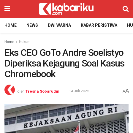
HOME
NEWS
DWI WARNA
KABAR PERISTIWA
H
Home
Hukum
Eks CEO GoTo Andre Soelistyo
Diperiksa Kejagung Soal Kasus
Chromebook
A
oleh
Tresna Sobarudin
14 Juli 2025
A