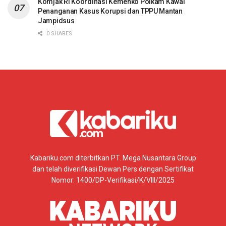
Komjak RI Koordinasi Kemenko Polkam Kawal
Penanganan Kasus Korupsi dan TPPU Mantan
Jampidsus
0 SHARES
Kabariku.com diterbitkan PT. Mega Nusantara Group
dan telah diverifikasi Dewan Pers dengan Sertifikat
Nomor: 1400/DP-Verifikasi/K/VIII/2025