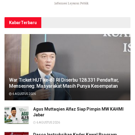
Kabar
Terbaru
War Ticket HUT ke-81 RI Diserbu 128.331 Pendaftar,
Mensesneg: Masyarakat Masih Punya Kesempatan
6 AGUSTUS 2026
Agus Muttaqien Alfaz Siap Pimpin MW KAHMI
Jabar
6 AGUSTUS 2026
Dasco Instruksikan Kader Kawal Program