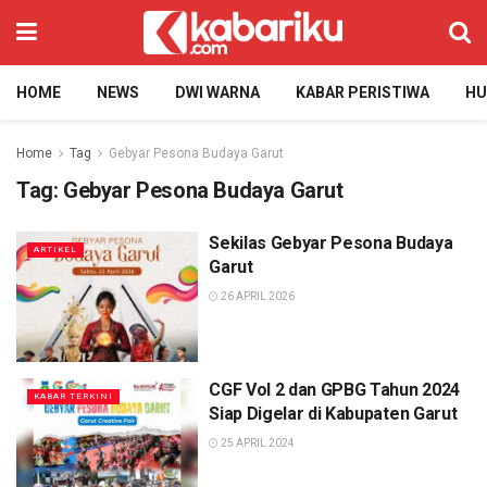
HOME
NEWS
DWI WARNA
KABAR PERISTIWA
H
Home
Tag
Gebyar Pesona Budaya Garut
Tag:
Gebyar Pesona Budaya Garut
Sekilas Gebyar Pesona Budaya
ARTIKEL
Garut
26 APRIL 2026
CGF Vol 2 dan GPBG Tahun 2024
KABAR TERKINI
Siap Digelar di Kabupaten Garut
25 APRIL 2024