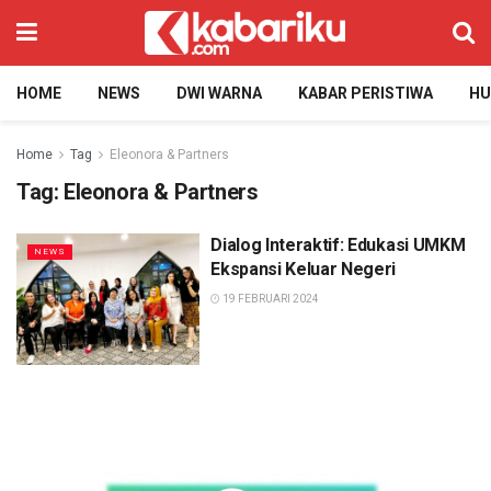
HOME
NEWS
DWI WARNA
KABAR PERISTIWA
H
Home
Tag
Eleonora & Partners
Tag:
Eleonora & Partners
Dialog Interaktif: Edukasi UMKM
NEWS
Ekspansi Keluar Negeri
19 FEBRUARI 2024