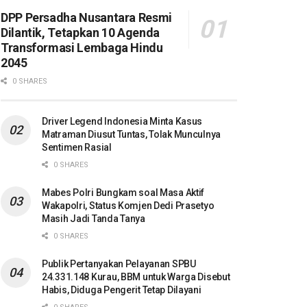
DPP Persadha Nusantara Resmi
Dilantik, Tetapkan 10 Agenda
Transformasi Lembaga Hindu
2045
0 SHARES
Driver Legend Indonesia Minta Kasus
Matraman Diusut Tuntas, Tolak Munculnya
Sentimen Rasial
0 SHARES
Mabes Polri Bungkam soal Masa Aktif
Wakapolri, Status Komjen Dedi Prasetyo
Masih Jadi Tanda Tanya
0 SHARES
Publik Pertanyakan Pelayanan SPBU
24.331.148 Kurau, BBM untuk Warga Disebut
Habis, Diduga Pengerit Tetap Dilayani