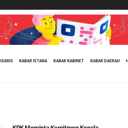
ISARIS
KABAR ISTANA
KABAR KABINET
KABAR DAERAH
KPK Meminta Komitmen Kepala