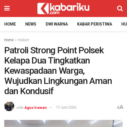
HOME
NEWS
DWI WARNA
KABAR PERISTIWA
H
Home
Hukum
Patroli Strong Point Polsek
Kelapa Dua Tingkatkan
Kewaspadaan Warga,
Wujudkan Lingkungan Aman
dan Kondusif
A
oleh
Agus Irawan
17 Juni 2026
A