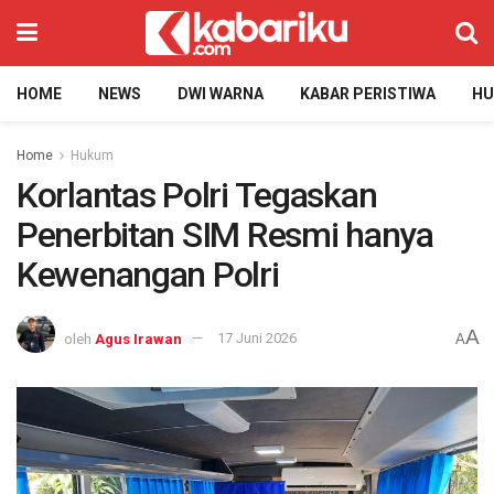
HOME
NEWS
DWI WARNA
KABAR PERISTIWA
H
Home
Hukum
Korlantas Polri Tegaskan
Penerbitan SIM Resmi hanya
Kewenangan Polri
A
oleh
Agus Irawan
17 Juni 2026
A