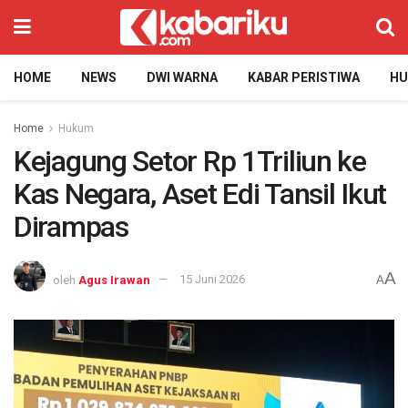
HOME
NEWS
DWI WARNA
KABAR PERISTIWA
H
Home
Hukum
Kejagung Setor Rp 1Triliun ke
Kas Negara, Aset Edi Tansil Ikut
Dirampas
A
oleh
Agus Irawan
15 Juni 2026
A