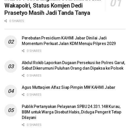
Wakapolri, Status Komjen Dedi
Prasetyo Masih Jadi Tanda Tanya
0 SHARES
Perebutan Presidium KAHMI Jabar Dinilai Jadi
Momentum Perkuat Jalan KDM Menuju Pilpres 2029
0 SHARES
Abdul Rokib Laporkan Dugaan Persekusi ke Polres Garut,
Sebut Dikerumuni Puluhan Orang dan Dipaksa ke Polsek
0 SHARES
Agus Muttaqien Alfaz Siap Pimpin MW KAHMI Jabar
0 SHARES
Publik Pertanyakan Pelayanan SPBU 24.331.148 Kurau,
BBM untuk Warga Disebut Habis, Diduga Pengerit Tetap
Dilayani
0 SHARES