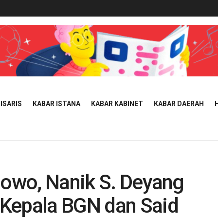
ISARIS
KABAR ISTANA
KABAR KABINET
KABAR DAERAH
bowo, Nanik S. Deyang
 Kepala BGN dan Said