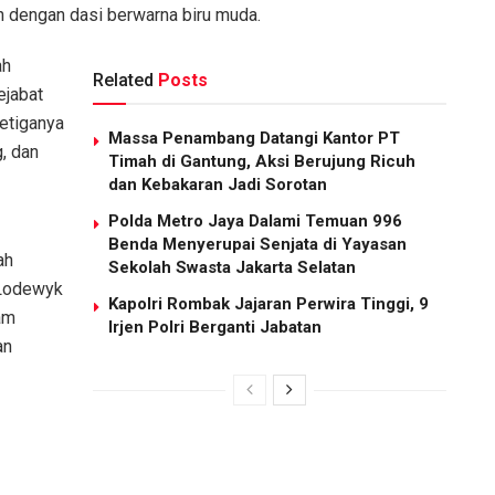
n dengan dasi berwarna biru muda.
ah
Related
Posts
ejabat
Ketiganya
Massa Penambang Datangi Kantor PT
, dan
Timah di Gantung, Aksi Berujung Ricuh
dan Kebakaran Jadi Sorotan
Polda Metro Jaya Dalami Temuan 996
Benda Menyerupai Senjata di Yayasan
ah
Sekolah Swasta Jakarta Selatan
 Lodewyk
Kapolri Rombak Jajaran Perwira Tinggi, 9
am
Irjen Polri Berganti Jabatan
an