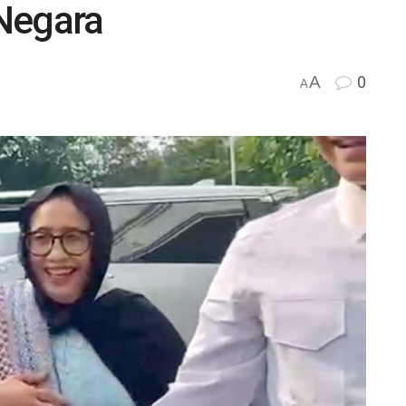
 Negara
A
0
A