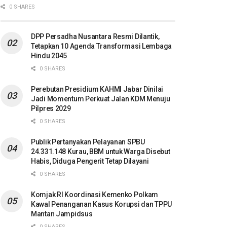
0 SHARES
DPP Persadha Nusantara Resmi Dilantik,
Tetapkan 10 Agenda Transformasi Lembaga
Hindu 2045
0 SHARES
Perebutan Presidium KAHMI Jabar Dinilai
Jadi Momentum Perkuat Jalan KDM Menuju
Pilpres 2029
0 SHARES
Publik Pertanyakan Pelayanan SPBU
24.331.148 Kurau, BBM untuk Warga Disebut
Habis, Diduga Pengerit Tetap Dilayani
0 SHARES
Komjak RI Koordinasi Kemenko Polkam
Kawal Penanganan Kasus Korupsi dan TPPU
Mantan Jampidsus
0 SHARES