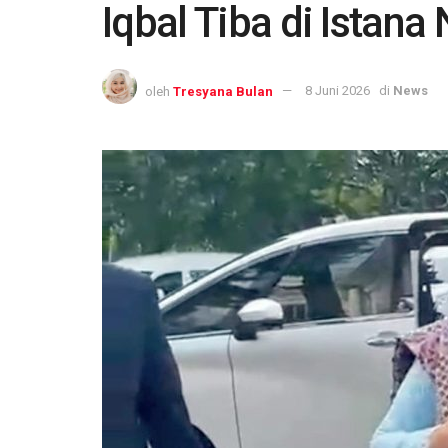
Iqbal Tiba di Istana
oleh
Tresyana Bulan
8 Juni 2026
di
News