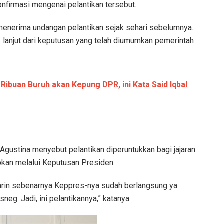
konfirmasi mengenai pelantikan tersebut.
menerima undangan pelantikan sejak sehari sebelumnya.
 lanjut dari keputusan yang telah diumumkan pemerintah
Ribuan Buruh akan Kepung DPR, ini Kata Said Iqbal
 Agustina menyebut pelantikan diperuntukkan bagi jajaran
pkan melalui Keputusan Presiden.
marin sebenarnya Keppres-nya sudah berlangsung ya
eg. Jadi, ini pelantikannya,” katanya.