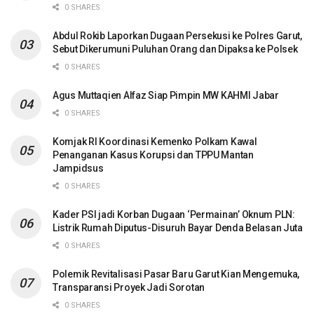
0 SHARES
Abdul Rokib Laporkan Dugaan Persekusi ke Polres Garut,
Sebut Dikerumuni Puluhan Orang dan Dipaksa ke Polsek
0 SHARES
Agus Muttaqien Alfaz Siap Pimpin MW KAHMI Jabar
0 SHARES
Komjak RI Koordinasi Kemenko Polkam Kawal
Penanganan Kasus Korupsi dan TPPU Mantan
Jampidsus
0 SHARES
Kader PSI jadi Korban Dugaan ‘Permainan’ Oknum PLN:
Listrik Rumah Diputus-Disuruh Bayar Denda Belasan Juta
0 SHARES
Polemik Revitalisasi Pasar Baru Garut Kian Mengemuka,
Transparansi Proyek Jadi Sorotan
0 SHARES