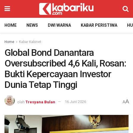
HOME
NEWS
DWI WARNA
KABAR PERISTIWA
H
Home
Kabar Kabinet
Global Bond Danantara
Oversubscribed 4,6 Kali, Rosan:
Bukti Kepercayaan Investor
Dunia Tetap Tinggi
A
oleh
Tresyana Bulan
16 Juni 2026
A