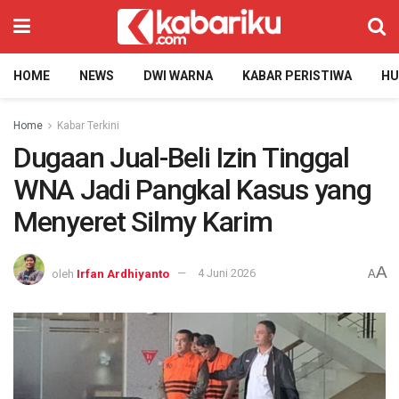
HOME
NEWS
DWI WARNA
KABAR PERISTIWA
H
Home
Kabar Terkini
Dugaan Jual-Beli Izin Tinggal
WNA Jadi Pangkal Kasus yang
Menyeret Silmy Karim
A
oleh
Irfan Ardhiyanto
4 Juni 2026
A