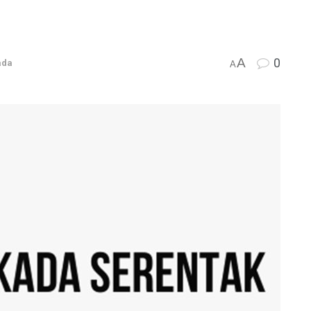
A
0
ada
A