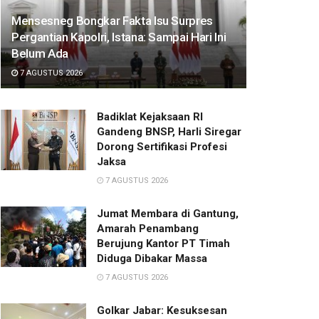
Mensesneg Bongkar Fakta Isu Surpres
Pergantian Kapolri, Istana: Sampai Hari Ini
Belum Ada
7 AGUSTUS 2026
Badiklat Kejaksaan RI
Gandeng BNSP, Harli Siregar
Dorong Sertifikasi Profesi
Jaksa
7 AGUSTUS 2026
Jumat Membara di Gantung,
Amarah Penambang
Berujung Kantor PT Timah
Diduga Dibakar Massa
7 AGUSTUS 2026
Golkar Jabar: Kesuksesan