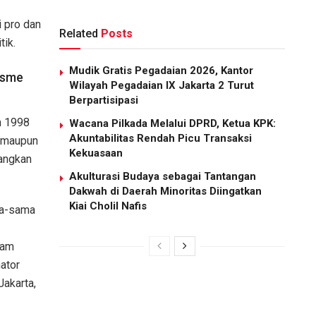
 pro dan
Related
Posts
tik.
Mudik Gratis Pegadaian 2026, Kantor
isme
Wilayah Pegadaian IX Jakarta 2 Turut
Berpartisipasi
n 1998
Wacana Pilkada Melalui DPRD, Ketua KPK:
Akuntabilitas Rendah Picu Transaksi
 maupun
Kekuasaan
tangkan
Akulturasi Budaya sebagai Tantangan
Dakwah di Daerah Minoritas Diingatkan
Kiai Cholil Nafis
ma-sama
lam
nator
Jakarta,