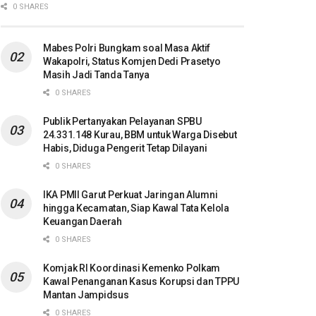
0 SHARES
Mabes Polri Bungkam soal Masa Aktif
Wakapolri, Status Komjen Dedi Prasetyo
Masih Jadi Tanda Tanya
0 SHARES
Publik Pertanyakan Pelayanan SPBU
24.331.148 Kurau, BBM untuk Warga Disebut
Habis, Diduga Pengerit Tetap Dilayani
0 SHARES
IKA PMII Garut Perkuat Jaringan Alumni
hingga Kecamatan, Siap Kawal Tata Kelola
Keuangan Daerah
0 SHARES
Komjak RI Koordinasi Kemenko Polkam
Kawal Penanganan Kasus Korupsi dan TPPU
Mantan Jampidsus
0 SHARES