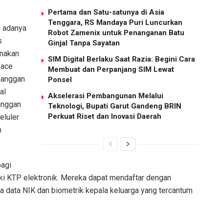
Pertama dan Satu-satunya di Asia
Tenggara, RS Mandaya Puri Luncurkan
u adanya
Robot Zamenix untuk Penanganan Batu
s
Ginjal Tanpa Sayatan
unakan
SIM Digital Berlaku Saat Razia: Begini Cara
face
Membuat dan Perpanjang SIM Lewat
elanggan
Ponsel
al
Akselerasi Pembangunan Melalui
anggan
Teknologi, Bupati Garut Gandeng BRIN
Perkuat Riset dan Inovasi Daerah
eluler
m
bagi
ki KTP elektronik. Mereka dapat mendaftar dengan
 data NIK dan biometrik kepala keluarga yang tercantum