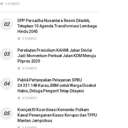
0 SHARES
DPP Persadha Nusantara Resmi Dilantik,
Tetapkan 10 Agenda Transformasi Lembaga
Hindu 2045
0 SHARES
Perebutan Presidium KAHMI Jabar Dinilai
Jadi Momentum Perkuat Jalan KDM Menuju
Pilpres 2029
0 SHARES
Publik Pertanyakan Pelayanan SPBU
24.331.148 Kurau, BBM untuk Warga Disebut
Habis, Diduga Pengerit Tetap Dilayani
0 SHARES
Komjak RI Koordinasi Kemenko Polkam
Kawal Penanganan Kasus Korupsi dan TPPU
Mantan Jampidsus
0 SHARES