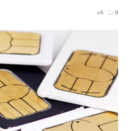
A
0
A