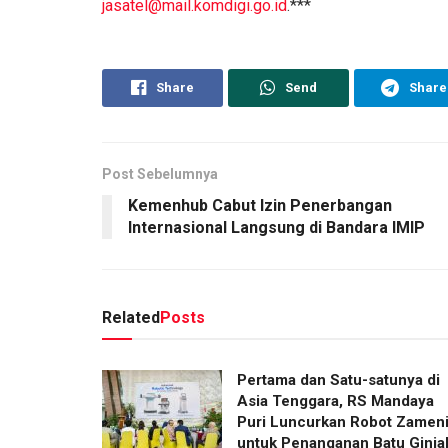
jasatel@mail.komdigi.go.id
.***
Share
Send
Share
Post Sebelumnya
Kemenhub Cabut Izin Penerbangan
Internasional Langsung di Bandara IMIP
Related
Posts
Pertama dan Satu-satunya di
Asia Tenggara, RS Mandaya
Puri Luncurkan Robot Zamen
untuk Penanganan Batu Ginja