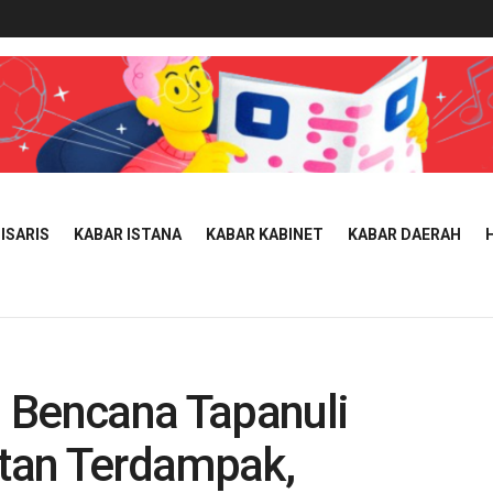
ISARIS
KABAR ISTANA
KABAR KABINET
KABAR DAERAH
 Bencana Tapanuli
tan Terdampak,