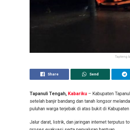
Tapteng b
Share
Send
Tapanuli Tengah,
Kabariku
– Kabupaten Tapanuli
setelah banjir bandang dan tanah longsor melanda
puluhan warga terjebak di atas bukit di Kabupaten 
Jalur darat, listrik, dan jaringan internet terputu
proses evakuasi serta penyaluran bantuan.