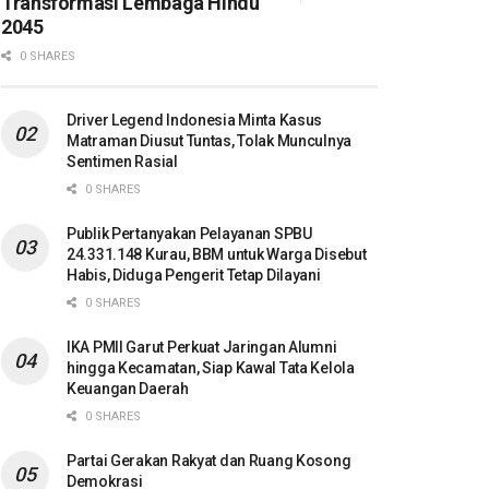
Transformasi Lembaga Hindu
2045
0 SHARES
Driver Legend Indonesia Minta Kasus
Matraman Diusut Tuntas, Tolak Munculnya
Sentimen Rasial
0 SHARES
Publik Pertanyakan Pelayanan SPBU
24.331.148 Kurau, BBM untuk Warga Disebut
Habis, Diduga Pengerit Tetap Dilayani
0 SHARES
IKA PMII Garut Perkuat Jaringan Alumni
hingga Kecamatan, Siap Kawal Tata Kelola
Keuangan Daerah
0 SHARES
Partai Gerakan Rakyat dan Ruang Kosong
Demokrasi