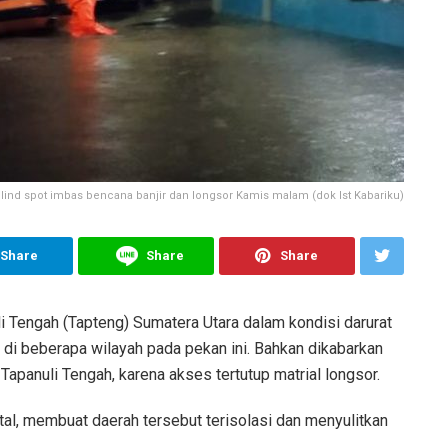
lind spot imbas bencana banjir dan longsor Kamis malam (dok Ist Kabariku)
Share
Share
Share
 Tengah (Tapteng) Sumatera Utara dalam kondisi darurat
 di beberapa wilayah pada pekan ini. Bahkan dikabarkan
Tapanuli Tengah, karena akses tertutup matrial longsor.
s total, membuat daerah tersebut terisolasi dan menyulitkan