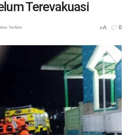
elum Terevakuasi
A
0
abar Terkini
A