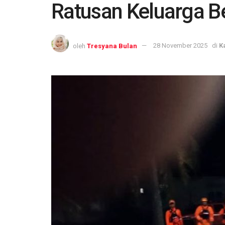
Ratusan Keluarga B
oleh
Tresyana Bulan
28 November 2025
di
K