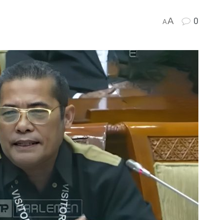
A
0
i
A