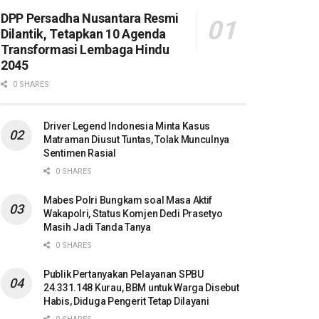
DPP Persadha Nusantara Resmi
Dilantik, Tetapkan 10 Agenda
Transformasi Lembaga Hindu
2045
0 SHARES
Driver Legend Indonesia Minta Kasus
Matraman Diusut Tuntas, Tolak Munculnya
Sentimen Rasial
0 SHARES
Mabes Polri Bungkam soal Masa Aktif
Wakapolri, Status Komjen Dedi Prasetyo
Masih Jadi Tanda Tanya
0 SHARES
Publik Pertanyakan Pelayanan SPBU
24.331.148 Kurau, BBM untuk Warga Disebut
Habis, Diduga Pengerit Tetap Dilayani