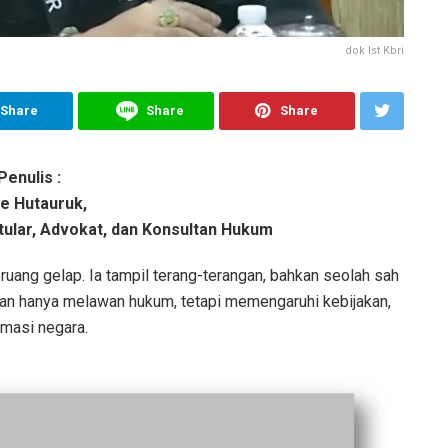
dok Ist Kbri
Share
Share
Share
Penulis :
e Hutauruk,
ular, Advokat, dan Konsultan Hukum
i ruang gelap. Ia tampil terang-terangan, bahkan seolah sah
kan hanya melawan hukum, tetapi memengaruhi kebijakan,
masi negara.