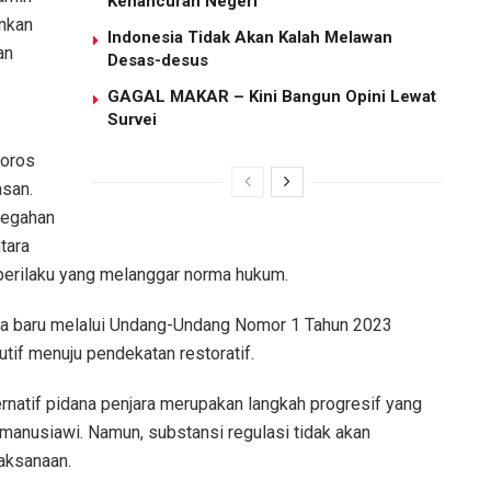
Kehancuran Negeri”
inkan
Indonesia Tidak Akan Kalah Melawan
an
Desas-desus
GAGAL MAKAR – Kini Bangun Opini Lewat
Survei
poros
san.
cegahan
tara
perilaku yang melanggar norma hukum.
 baru melalui Undang-Undang Nomor 1 Tahun 2023
tif menuju pendekatan restoratif.
natif pidana penjara merupakan langkah progresif yang
manusiawi. Namun, substansi regulasi tidak akan
aksanaan.