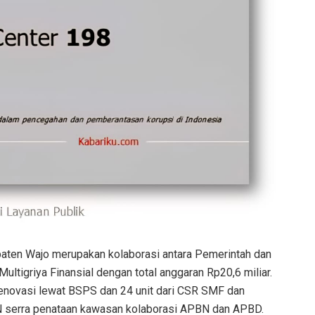
ten Wajo merupakan kolaborasi antara Pemerintah dan
ultigriya Finansial dengan total anggaran Rp20,6 miliar.
irenovasi lewat BSPS dan 24 unit dari CSR SMF dan
N serra penataan kawasan kolaborasi APBN dan APBD.