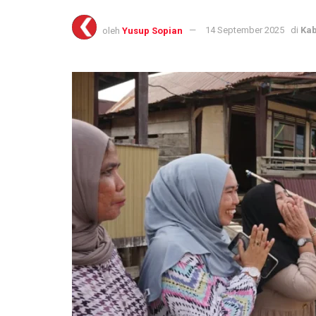
oleh
Yusup Sopian
14 September 2025
di
Kab