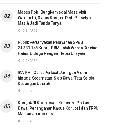
Mabes Polri Bungkam soal Masa Aktif
Wakapolri, Status Komjen Dedi Prasetyo
Masih Jadi Tanda Tanya
0 SHARES
Publik Pertanyakan Pelayanan SPBU
24.331.148 Kurau, BBM untuk Warga Disebut
Habis, Diduga Pengerit Tetap Dilayani
0 SHARES
IKA PMII Garut Perkuat Jaringan Alumni
hingga Kecamatan, Siap Kawal Tata Kelola
Keuangan Daerah
0 SHARES
Komjak RI Koordinasi Kemenko Polkam
Kawal Penanganan Kasus Korupsi dan TPPU
Mantan Jampidsus
0 SHARES