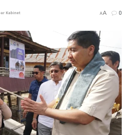
A
0
ar Kabinet
A