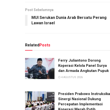
Post Sebelumnya
MUI Serukan Dunia Arab Bersatu Perang
Lawan Israel
Related
Posts
Ferry Juliantono Dorong
Koperasi Kelola Panel Surya
dan Armada Angkutan Pupuk
4 AGUSTUS 2026
Presiden Prabowo Instruksik
Sinergi Nasional Dukung
Percepatan Implementasi
Koperasi Merah Putih