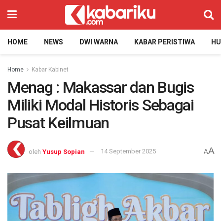
HOME
NEWS
DWI WARNA
KABAR PERISTIWA
H
Home
Kabar Kabinet
Menag : Makassar dan Bugis
Miliki Modal Historis Sebagai
Pusat Keilmuan
A
oleh
Yusup Sopian
14 September 2025
A