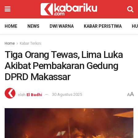
HOME
NEWS
DWI WARNA
KABAR PERISTIWA
H
Home
Kabar Terkini
Tiga Orang Tewas, Lima Luka
Akibat Pembakaran Gedung
DPRD Makassar
A
oleh
El Badhi
30 Agustus 2025
A