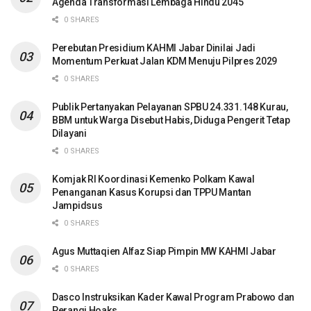
Agenda Transformasi Lembaga Hindu 2045
0 SHARES
Perebutan Presidium KAHMI Jabar Dinilai Jadi
Momentum Perkuat Jalan KDM Menuju Pilpres 2029
0 SHARES
Publik Pertanyakan Pelayanan SPBU 24.331.148 Kurau,
BBM untuk Warga Disebut Habis, Diduga Pengerit Tetap
Dilayani
0 SHARES
Komjak RI Koordinasi Kemenko Polkam Kawal
Penanganan Kasus Korupsi dan TPPU Mantan
Jampidsus
0 SHARES
Agus Muttaqien Alfaz Siap Pimpin MW KAHMI Jabar
0 SHARES
Dasco Instruksikan Kader Kawal Program Prabowo dan
Perangi Hoaks