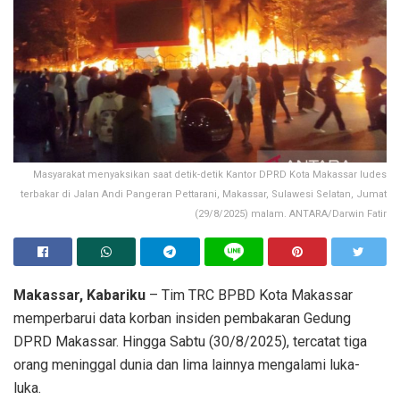
Masyarakat menyaksikan saat detik-detik Kantor DPRD Kota Makassar ludes
terbakar di Jalan Andi Pangeran Pettarani, Makassar, Sulawesi Selatan, Jumat
(29/8/2025) malam. ANTARA/Darwin Fatir
Makassar, Kabariku
– Tim TRC BPBD Kota Makassar
memperbarui data korban insiden pembakaran Gedung
DPRD Makassar. Hingga Sabtu (30/8/2025), tercatat tiga
orang meninggal dunia dan lima lainnya mengalami luka-
luka.