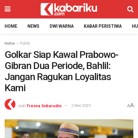
HOME
NEWS
DWI WARNA
KABAR PERISTIWA
H
Home
Politik
Golkar Siap Kawal Prabowo-
Gibran Dua Periode, Bahlil:
Jangan Ragukan Loyalitas
Kami
A
oleh
Tresna Sobarudin
2 Mei 2025
A