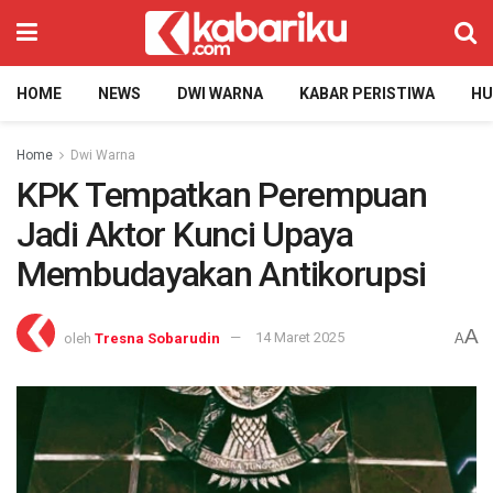
HOME
NEWS
DWI WARNA
KABAR PERISTIWA
H
Home
Dwi Warna
KPK Tempatkan Perempuan
Jadi Aktor Kunci Upaya
Membudayakan Antikorupsi
A
oleh
Tresna Sobarudin
14 Maret 2025
A