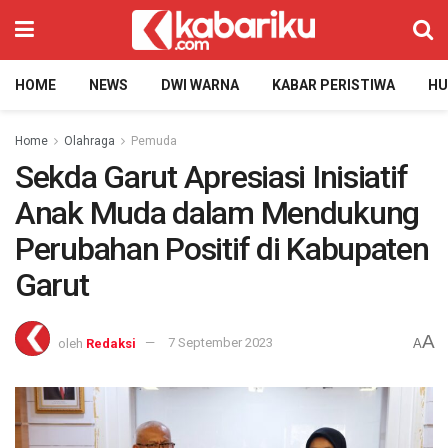
HOME
NEWS
DWI WARNA
KABAR PERISTIWA
H
Home
Olahraga
Pemuda
Sekda Garut Apresiasi Inisiatif
Anak Muda dalam Mendukung
Perubahan Positif di Kabupaten
Garut
A
oleh
Redaksi
7 September 2023
A