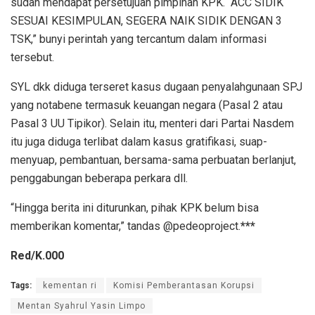
sudah mendapat persetujuan pimpinan KPK. “ACC SIDIK
SESUAI KESIMPULAN, SEGERA NAIK SIDIK DENGAN 3
TSK,” bunyi perintah yang tercantum dalam informasi
tersebut.
SYL dkk diduga terseret kasus dugaan penyalahgunaan SPJ
yang notabene termasuk keuangan negara (Pasal 2 atau
Pasal 3 UU Tipikor). Selain itu, menteri dari Partai Nasdem
itu juga diduga terlibat dalam kasus gratifikasi, suap-
menyuap, pembantuan, bersama-sama perbuatan berlanjut,
penggabungan beberapa perkara dll.
“Hingga berita ini diturunkan, pihak KPK belum bisa
memberikan komentar,” tandas @pedeoproject.
***
Red/K.000
Tags:
kementan ri
Komisi Pemberantasan Korupsi
Mentan Syahrul Yasin Limpo