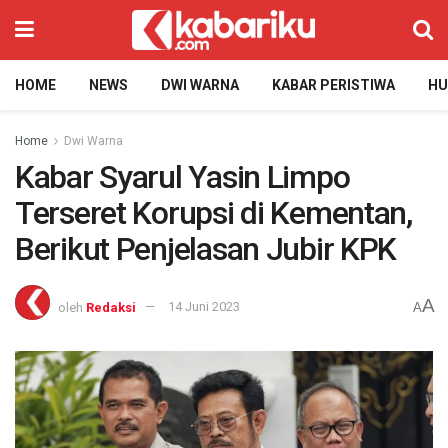
HOME
NEWS
DWI WARNA
KABAR PERISTIWA
H
Home
Dwi Warna
Kabar Syarul Yasin Limpo
Terseret Korupsi di Kementan,
Berikut Penjelasan Jubir KPK
A
oleh
Redaksi
14 Juni 2023
A