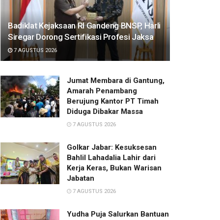
Badiklat Kejaksaan RI Gandeng BNSP, Harli
Siregar Dorong Sertifikasi Profesi Jaksa
7 AGUSTUS 2026
Jumat Membara di Gantung,
Amarah Penambang
Berujung Kantor PT Timah
Diduga Dibakar Massa
7 AGUSTUS 2026
Golkar Jabar: Kesuksesan
Bahlil Lahadalia Lahir dari
Kerja Keras, Bukan Warisan
Jabatan
7 AGUSTUS 2026
Yudha Puja Salurkan Bantuan