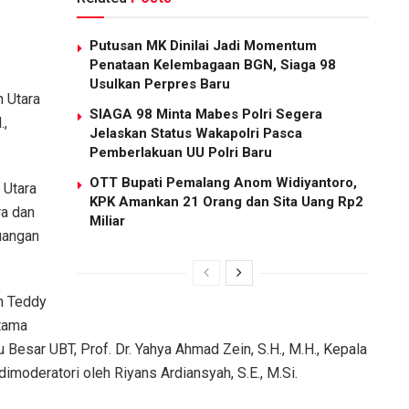
Putusan MK Dinilai Jadi Momentum
Penataan Kelembagaan BGN, Siaga 98
Usulkan Perpres Baru
n Utara
SIAGA 98 Minta Mabes Polri Segera
.,
Jelaskan Status Wakapolri Pasca
Pemberlakuan UU Polri Baru
OTT Bupati Pemalang Anom Widiyantoro,
 Utara
KPK Amankan 21 Orang dan Sita Uang Rp2
ra dan
Miliar
uangan
eh Teddy
atama
 Besar UBT, Prof. Dr. Yahya Ahmad Zein, S.H., M.H., Kepala
imoderatori oleh Riyans Ardiansyah, S.E., M.Si.