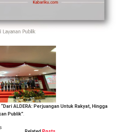
l
“Dari ALDERA: Perjuangan Untuk Rakyat, Hingga
an Publik”
.
s
Related
Posts