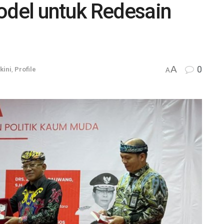
del untuk Redesain
A
0
kini
,
Profile
A