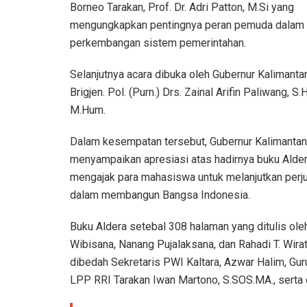
Borneo Tarakan, Prof. Dr. Adri Patton, M.Si yang
mengungkapkan pentingnya peran pemuda dalam
perkembangan sistem pemerintahan.
Selanjutnya acara dibuka oleh Gubernur Kalimanta
Brigjen. Pol. (Purn.) Drs. Zainal Arifin Paliwang, S.H
M.Hum.
Dalam kesempatan tersebut, Gubernur Kalimantan
menyampaikan apresiasi atas hadirnya buku Alde
mengajak para mahasiswa untuk melanjutkan perj
dalam membangun Bangsa Indonesia.
Buku Aldera setebal 308 halaman yang ditulis ol
Wibisana, Nanang Pujalaksana, dan Rahadi T. Wir
dibedah Sekretaris PWI Kaltara, Azwar Halim, Guru
LPP RRI Tarakan Iwan Martono, S.SOS.MA., serta d