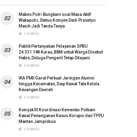
Mabes Polri Bungkam soal Masa Aktif
Wakapolri, Status Komjen Dedi Prasetyo
Masih Jadi Tanda Tanya
0 SHARES
Publik Pertanyakan Pelayanan SPBU
24.331.148 Kurau, BBM untuk Warga Disebut
Habis, Diduga Pengerit Tetap Dilayani
0 SHARES
IKA PMII Garut Perkuat Jaringan Alumni
hingga Kecamatan, Siap Kawal Tata Kelola
Keuangan Daerah
0 SHARES
Komjak RI Koordinasi Kemenko Polkam
Kawal Penanganan Kasus Korupsi dan TPPU
Mantan Jampidsus
0 SHARES