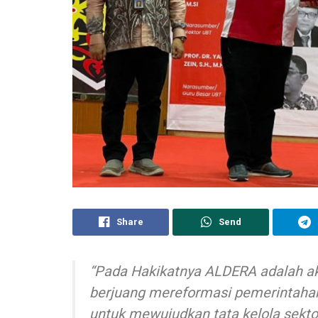
Share
Send
“Pada Hakikatnya ALDERA adalah aka
berjuang mereformasi pemerintahan u
untuk mewujudkan tata kelola sektor 