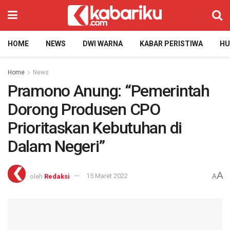
HOME
NEWS
DWI WARNA
KABAR PERISTIWA
H
Home
News
Pramono Anung: “Pemerintah
Dorong Produsen CPO
Prioritaskan Kebutuhan di
Dalam Negeri”
A
oleh
Redaksi
15 Maret 2022
A