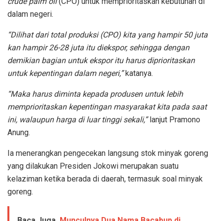
crude palm oil
(CPO) untuk memprioritaskan kebutuhan di
dalam negeri.
“Dilihat dari total produksi (CPO) kita yang hampir 50 juta
kan hampir 26-28 juta itu diekspor, sehingga dengan
demikian bagian untuk ekspor itu harus diprioritaskan
untuk kepentingan dalam negeri
,”
katanya.
“Maka harus diminta kepada produsen untuk lebih
memprioritaskan kepentingan masyarakat kita pada saat
ini, walaupun harga di luar tinggi sekali,”
lanjut Pramono
Anung.
Ia menerangkan pengecekan langsung stok minyak goreng
yang dilakukan Presiden Jokowi merupakan suatu
kelaziman ketika berada di daerah, termasuk soal minyak
goreng.
Baca Juga
Munculnya Dua Nama Bacabup di