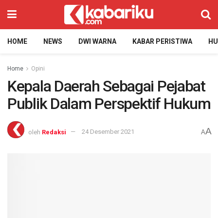
HOME
NEWS
DWI WARNA
KABAR PERISTIWA
H
Home
Opini
Kepala Daerah Sebagai Pejabat
Publik Dalam Perspektif Hukum
A
oleh
Redaksi
24 Desember 2021
A