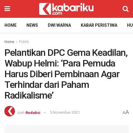
HOME
NEWS
DWI WARNA
KABAR PERISTIWA
H
Home
Politik
Pelantikan DPC Gema Keadilan,
Wabup Helmi: ‘Para Pemuda
Harus Diberi Pembinaan Agar
Terhindar dari Paham
Radikalisme’
A
oleh
Redaksi
5 November 2021
A